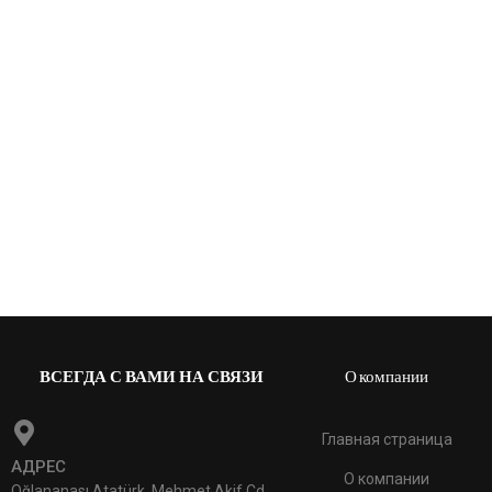
KR3 серия (90-250 л.c)
ВСЕГДА С ВАМИ НА СВЯЗИ
О компании
Главная страница
АДРЕС
О компании
Oğlananası Atatürk, Mehmet Akif Cd.